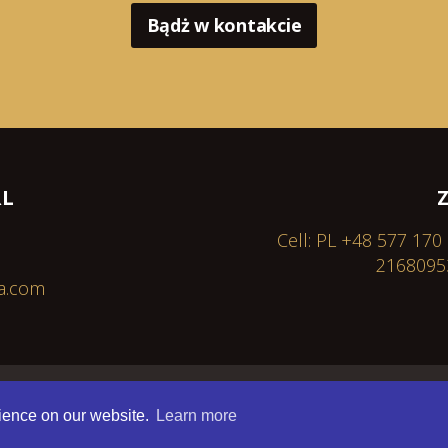
Bądż w kontakcie
RL
Cell: PL +48 577 170
2168095
a.com
Developed by
NopServices
rience on our website.
Learn more