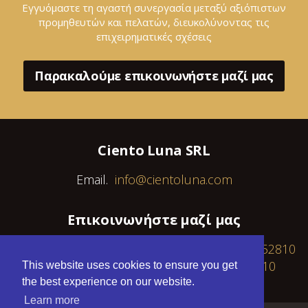
Εγγυόμαστε τη αγαστή συνεργασία μεταξύ αξιόπιστων
προμηθευτών και πελατών, διευκολύνοντας τις
επιχειρηματικές σχέσεις
Παρακαλούμε επικοινωνήστε μαζί μας
Ciento Luna SRL
Email.
info@cientoluna.com
Επικοινωνήστε μαζί μας
Fixed: +30 2168095372 / Cell: GR +30 6940 452810
/ RO +40 739 643 882 / PL +48 577 170 010
This website uses cookies to ensure you get
the best experience on our website.
Learn more