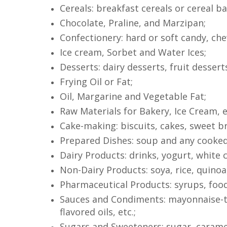
Cereals: breakfast cereals or cereal ba
Chocolate, Praline, and Marzipan;
Confectionery: hard or soft candy, ch
Ice cream, Sorbet and Water Ices;
Desserts: dairy desserts, fruit dessert
Frying Oil or Fat;
Oil, Margarine and Vegetable Fat;
Raw Materials for Bakery, Ice Cream, 
Cake-making: biscuits, cakes, sweet bre
Prepared Dishes: soup and any cooked d
Dairy Products: drinks, yogurt, white c
Non-Dairy Products: soya, rice, quinoa,
Pharmaceutical Products: syrups, food
Sauces and Condiments: mayonnaise-typ
flavored oils, etc.;
Sugars and Sweeteners: sugar, caramel