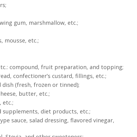
rs;
ewing gum, marshmallow, etc.;
s, mousse, etc.;
etc.: compound, fruit preparation, and topping;
ad, confectioner’s custard, fillings, etc.;
ish (fresh, frozen or tinned);
heese, butter, etc.;
 etc.;
 supplements, diet products, etc.;
e sauce, salad dressing, flavored vinegar,
, Stevia, and other sweeteners;